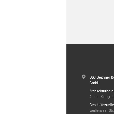
GBJ Geithner B
GmbH
Architekturbeto
An der Kiesgrub
Geschäftsstell
Weißenseer Stra