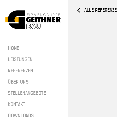
ALLE REFERENZ
Home
ARCHITEKTUR­
HOME
BETON
SF-Bau
LEISTUNGEN
Architekt
REFERENZEN
ÜBER UNS
Referenze
STELLENANGEBOTE
Über uns
SF-BAU
KONTAKT
Stellenan
DOWNLOADS