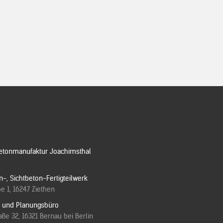
etonmanufaktur Joachimsthal
n-, Sichtbeton-Fertigteilwerk
e 1, 16247 Ziethen
e und Planungsbüro
ße 32, 16321 Bernau bei Berlin