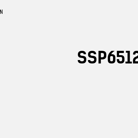
EN
SSP651
urbeton
n Sichtbeton
gebote