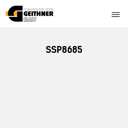
ALLE REFERENZEN
Home
SSP8685
SF-Bau
Architekturbeton
Referenzen Sichtbeton
Über uns
Stellenangebote