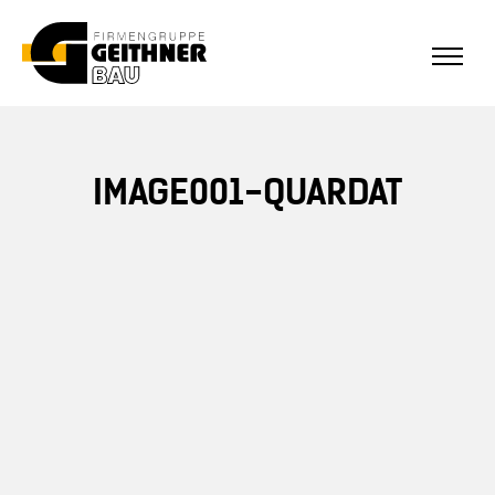
ALLE REFERENZEN
Home
IMAGE001-QUARDAT
SF-Bau
Architekturbeton
Referenzen Sichtbeton
Über uns
Stellenangebote