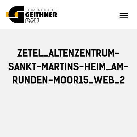
ALLE REFERENZEN
Home
ZETEL_ALTENZENTRUM-
SF-Bau
SANKT-MARTINS-HEIM_AM-
RUNDEN-MOOR15_WEB_2
Architekturbeton
Referenzen Sichtbeton
Über uns
Stellenangebote