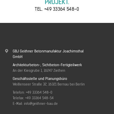
PROJEKT.
TEL.
+49 33364 548-0
GBJ Geithner Betonmanufaktur Joachimsthal
GmbH
Architekturbeton-, Sichtbeton-Fertigteilwerk
An der Kiesgrube 1, 16247 Ziethen
Geschäftsstelle und Planungsbüro
Weißenseer Straße 32, 16321 Bernau bei Berlin
Telefon:
+49 33364 548-0
Telefax: +49 33364 548-54
E-Mail:
info@geithner-bau.de