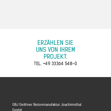
ERZÄHLEN SIE
UNS VON IHREM
PROJEKT.
TEL.
+49 33364 548-0
GBJ Geithner Betonmanufaktur Joachimsthal
GmbH