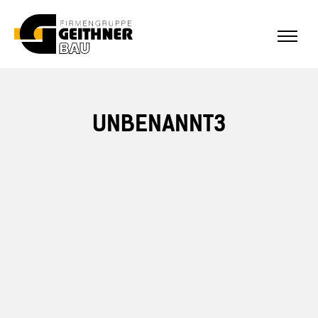
ALLE REFERENZEN
Home
UNBENANNT3
SF-Bau
Architekturbeton
Referenzen Sichtbeton
Über uns
Stellenangebote