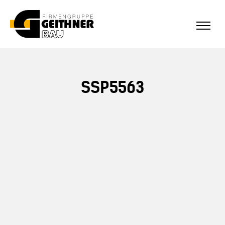
ALLE REFERENZEN
Home
SSP5563
SF-Bau
Architekturbeton
Referenzen Sichtbeton
Über uns
Stellenangebote