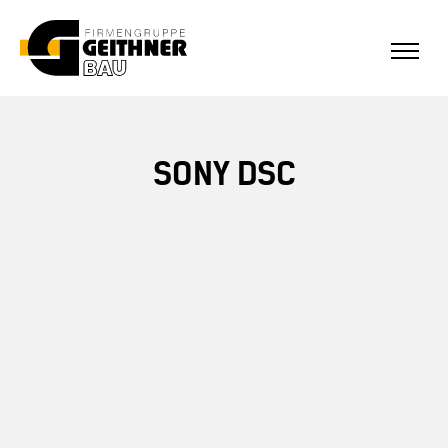
ALLE REFERENZEN
Home
SONY DSC
SF-Bau
Architekturbeton
Referenzen Sichtbeton
Über uns
Stellenangebote