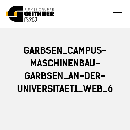
ALLE REFERENZEN
Home
GARBSEN_CAMPUS-
SF-Bau
MASCHINENBAU-
GARBSEN_AN-DER-
Architekturbeton
UNIVERSITAET1_WEB_6
Referenzen Sichtbeton
Über uns
Stellenangebote