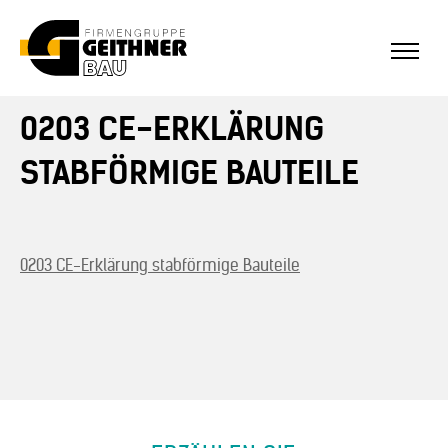
0203 CE-ERKLÄRUNG
Home
STABFÖRMIGE BAUTEILE
SF-Bau
Architekturbeton
0203 CE-Erklärung stabförmige Bauteile
Referenzen Sichtbeton
Über uns
Stellenangebote