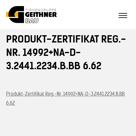
PRODUKT-ZERTIFIKAT REG.-
Home
NR. 14992+NA-D-
SF-Bau
3.2441.2234.B.BB 6.62
Architekturbeton
Produkt-Zertifikat Reg.-Nr. 14992+NA-D-3.2441.2234.B.BB
Referenzen Sichtbeton
6.62
Über uns
Stellenangebote