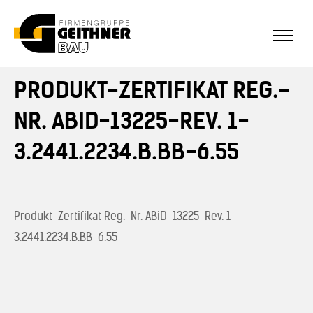
PRODUKT-ZERTIFIKAT REG.-
Home
NR. ABID-13225-REV. 1-
SF-Bau
3.2441.2234.B.BB-6.55
Architekturbeton
Produkt-Zertifikat Reg.-Nr. ABiD-13225-Rev. 1-
Referenzen Sichtbeton
3.2441.2234.B.BB-6.55
Über uns
Stellenangebote