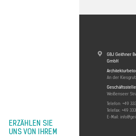
GBJ Geithner B
GmbH
Architekturbeto
An der Kiesgrub
Geschäftsstell
Weißenseer Stra
Telefon:
+49 33
Telefax: +49 3
E-Mail:
info@ge
ERZÄHLEN SIE
UNS VON IHREM