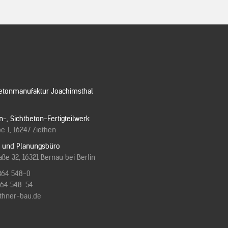
etonmanufaktur Joachimsthal
n-, Sichtbeton-Fertigteilwerk
e 1, 16247 Ziethen
e und Planungsbüro
ße 32, 16321 Bernau bei Berlin
364 548-0
3364 548-54
ithner-bau.de