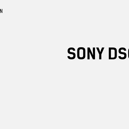
EN
SONY DS
urbeton
n Sichtbeton
gebote