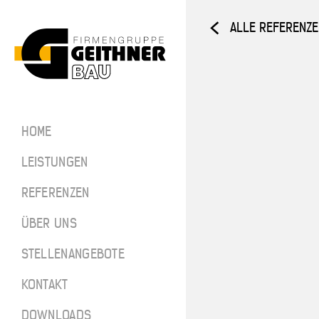
ALLE REFERENZ
Home
ARCHITEKTUR­
HOME
BETON
SF-Bau
LEISTUNGEN
Architekt
REFERENZEN
ÜBER UNS
Referenze
STELLENANGEBOTE
Über uns
SF-BAU
KONTAKT
Stellenan
DOWNLOADS