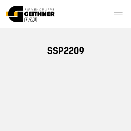
ALLE REFERENZEN
Home
SSP2209
SF-Bau
Architekturbeton
Referenzen Sichtbeton
Über uns
Stellenangebote