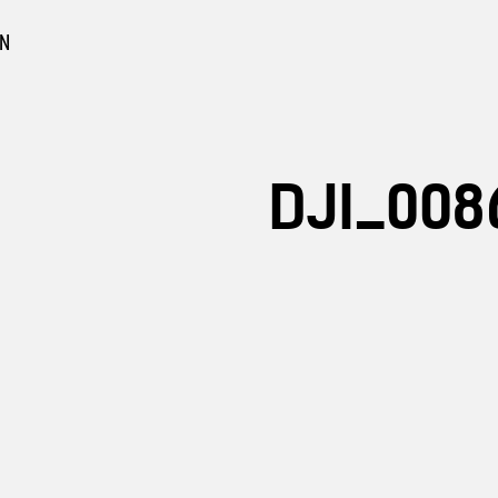
EN
DJI_008
urbeton
n Sichtbeton
gebote