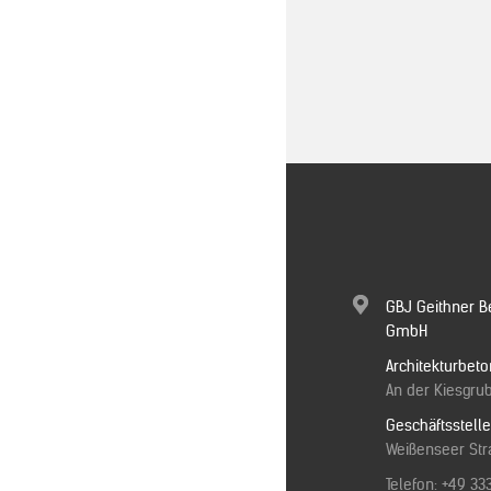
GBJ Geithner B
GmbH
Architekturbeto
An der Kiesgrub
Geschäftsstell
Weißenseer Stra
Telefon:
+49 33