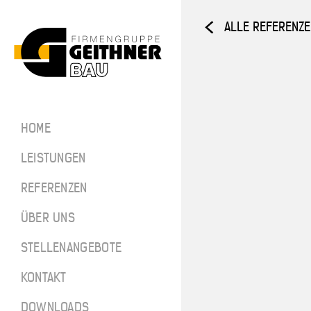
ALLE REFERENZ
Home
ARCHITEKTUR­
HOME
BETON
SF-Bau
LEISTUNGEN
Architekt
REFERENZEN
ÜBER UNS
Referenze
STELLENANGEBOTE
Über uns
SF-BAU
KONTAKT
Stellenan
DOWNLOADS