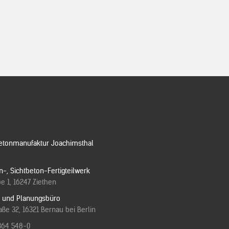
etonmanufaktur Joachimsthal
n-, Sichtbeton-Fertigteilwerk
e 1, 16247 Ziethen
e und Planungsbüro
ße 32, 16321 Bernau bei Berlin
364 548-0