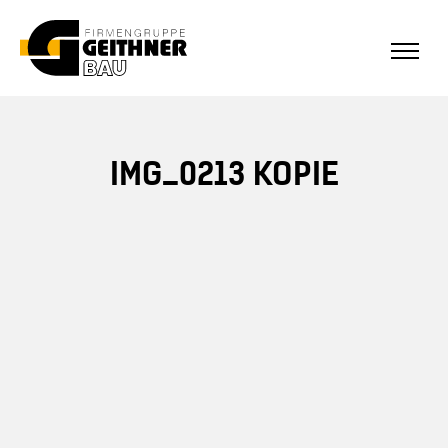
ALLE REFERENZEN
Home
IMG_0213 KOPIE
SF-Bau
Architekturbeton
Referenzen Sichtbeton
Über uns
Stellenangebote