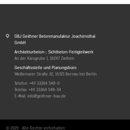
GBJ Geithner Betonmanufaktur Joachimsthal
GmbH
Architekturbeton-, Sichtbeton-Fertigteilwerk
An der Kiesgrube 1, 16247 Ziethen
Geschäftsstelle und Planungsbüro
Weißenseer Straße 32, 16321 Bernau bei Berlin
Telefon:
+49 33364 548-0
Telefax: +49 33364 548-54
E-Mail:
info@geithner-bau.de
© 2026 · Alle Rechte vorbehalten