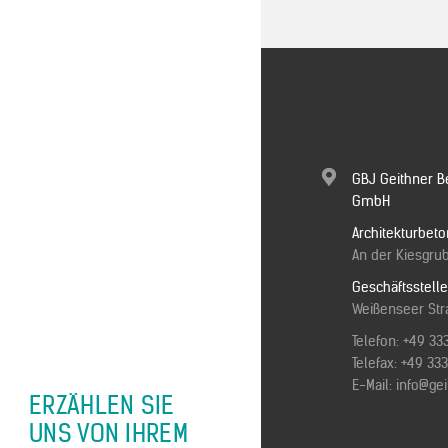
GBJ Geithner B
GmbH
Architekturbeto
An der Kiesgrub
Geschäftsstell
Weißenseer Stra
Telefon:
+49 33
Telefax: +49 3
E-Mail:
info@ge
ERZÄHLEN SIE
UNS VON IHREM