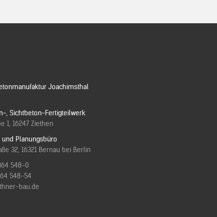
etonmanufaktur Joachimsthal
n-, Sichtbeton-Fertigteilwerk
e 1, 16247 Ziethen
e und Planungsbüro
ße 32, 16321 Bernau bei Berlin
364 548-0
3364 548-54
ithner-bau.de