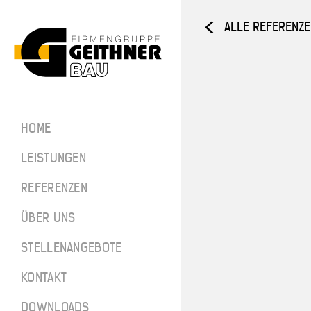
ALLE REFERENZ
Home
ARCHITEKTUR­
HOME
BETON
SF-Bau
LEISTUNGEN
Architekt
REFERENZEN
ÜBER UNS
Referenze
STELLENANGEBOTE
Über uns
SF-BAU
KONTAKT
Stellenan
DOWNLOADS