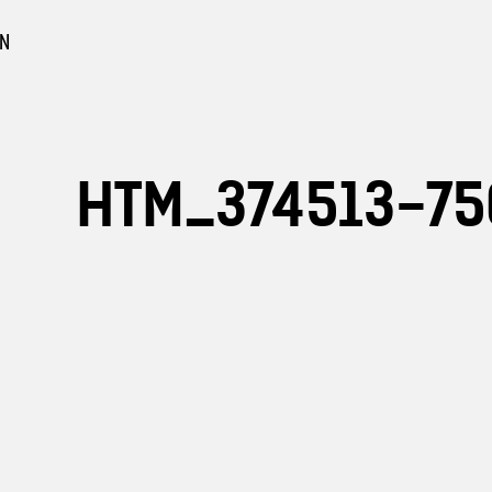
EN
HTM_374513-75
urbeton
n Sichtbeton
gebote