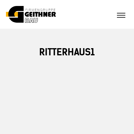
ALLE REFERENZEN
Home
RITTERHAUS1
SF-Bau
Architekturbeton
Referenzen Sichtbeton
Über uns
Stellenangebote