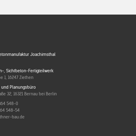
etonmanufaktur Joachimsthal
n-, Sichtbeton-Fertigteilwerk
e 1, 16247 Ziethen
e und Planungsbüro
ße 32, 16321 Bernau bei Berlin
364 548-0
3364 548-54
ithner-bau.de