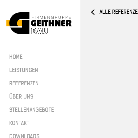
ALLE REFERENZ
Home
ARCHITEKTUR­
HOME
BETON
SF-Bau
LEISTUNGEN
Architekt
REFERENZEN
ÜBER UNS
Referenze
STELLENANGEBOTE
Über uns
SF-BAU
KONTAKT
Stellenan
DOWNLOADS