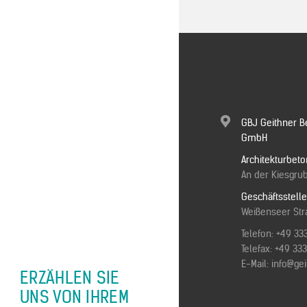
GBJ Geithner B
GmbH
Architekturbeto
An der Kiesgrub
Geschäftsstell
Weißenseer Stra
Telefon:
+49 33
Telefax: +49 3
E-Mail:
info@ge
ERZÄHLEN SIE
UNS VON IHREM