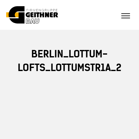
ALLE REFERENZEN
Home
BERLIN_LOTTUM-
SF-Bau
LOFTS_LOTTUMSTR1A_2
Architekturbeton
Referenzen Sichtbeton
Über uns
Stellenangebote