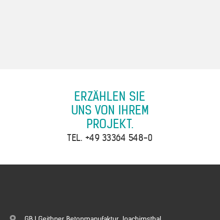
ERZÄHLEN SIE
UNS VON IHREM
PROJEKT.
TEL.
+49 33364 548-0
GBJ Geithner Betonmanufaktur Joachimsthal