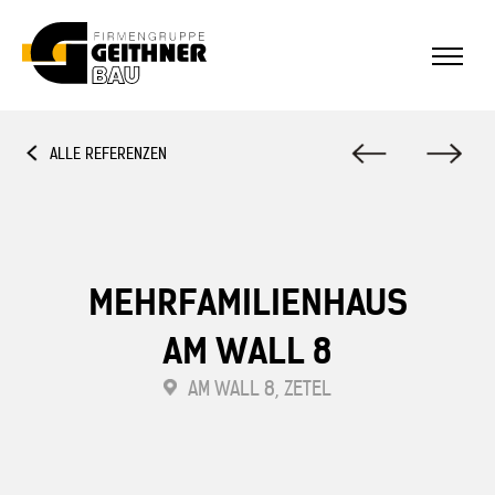
Home
ALLE REFERENZEN
SF-Bau
Architekturbeton
MEHRFAMILIENHAUS
AM WALL 8
Referenzen Sichtbeton
AM WALL 8, ZETEL
Über uns
Stellenangebote