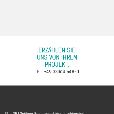
ERZÄHLEN SIE
UNS VON IHREM
PROJEKT.
TEL.
+49 33364 548-0
GBJ Geithner Betonmanufaktur Joachimsthal