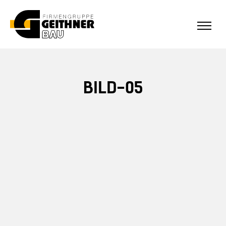
ALLE REFERENZEN
Home
BILD-05
SF-Bau
Architekturbeton
Referenzen Sichtbeton
Über uns
Stellenangebote