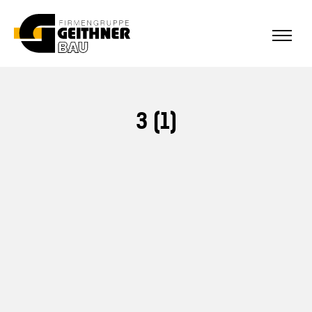
ALLE REFERENZEN
Home
3 (1)
SF-Bau
Architekturbeton
Referenzen Sichtbeton
Über uns
Stellenangebote