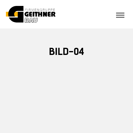
ALLE REFERENZEN
Home
BILD-04
SF-Bau
Architekturbeton
Referenzen Sichtbeton
Über uns
Stellenangebote