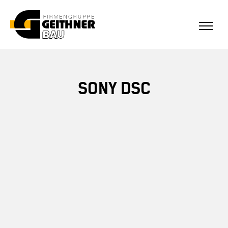
ALLE REFERENZEN
Home
SONY DSC
SF-Bau
Architekturbeton
Referenzen Sichtbeton
Über uns
Stellenangebote