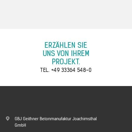
ERZÄHLEN SIE
UNS VON IHREM
PROJEKT.
TEL.
+49 33364 548-0
GBJ Geithner Betonmanufaktur Joachimsthal
GmbH