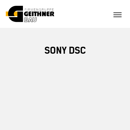
ALLE REFERENZEN
Home
SONY DSC
SF-Bau
Architekturbeton
Referenzen Sichtbeton
Über uns
Stellenangebote