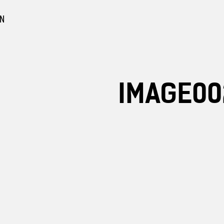
EN
IMAGE00
urbeton
n Sichtbeton
gebote