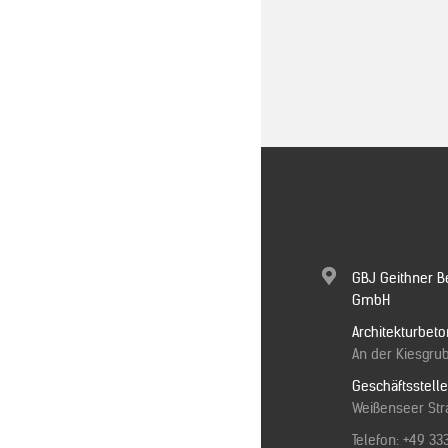
GBJ Geithner B
GmbH
Architekturbeto
An der Kiesgrub
Geschäftsstell
Weißenseer Stra
Telefon:
+49 33