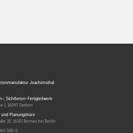
etonmanufaktur Joachimsthal
n-, Sichtbeton-Fertigteilwerk
e 1, 16247 Ziethen
e und Planungsbüro
ße 32, 16321 Bernau bei Berlin
364 548-0