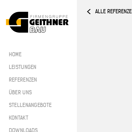
ALLE REFERENZ
Home
ARCHITEKTUR­
HOME
BETON
SF-Bau
LEISTUNGEN
Architekt
REFERENZEN
ÜBER UNS
Referenze
STELLENANGEBOTE
Über uns
SF-BAU
KONTAKT
Stellenan
DOWNLOADS