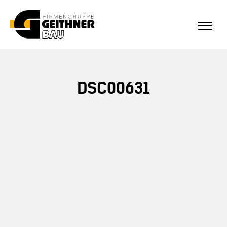
ALLE REFERENZEN
Home
DSC00631
SF-Bau
Architekturbeton
Referenzen Sichtbeton
Über uns
Stellenangebote