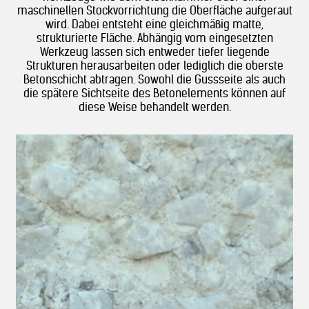
maschinellen Stockvorrichtung die Oberfläche aufgeraut
wird. Dabei entsteht eine gleichmäßig matte,
strukturierte Fläche. Abhängig vom eingesetzten
Werkzeug lassen sich entweder tiefer liegende
Strukturen herausarbeiten oder lediglich die oberste
Betonschicht abtragen. Sowohl die Gussseite als auch
die spätere Sichtseite des Betonelements können auf
diese Weise behandelt werden.