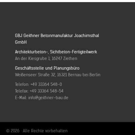
GBJ Geithner Betonmanufaktur Joachimsthal
GmbH
Architekturbeton-, Sichtbeton-Fertigteilwerk
An der Kiesgrube 1, 16247 Ziethen
Geschäftsstelle und Planungsbüro
Weißenseer Straße 32, 16321 Bernau bei Berlin
Telefon:
+49 33364 548-0
Telefax: +49 33364 548-54
E-Mail:
info@geithner-bau.de
© 2026 · Alle Rechte vorbehalten