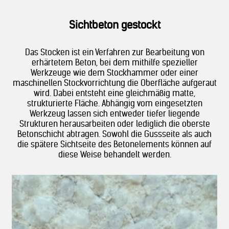
Kontakt
Sichtbeton gestockt
Downloads
Das Stocken ist ein Verfahren zur Bearbeitung von
erhärtetem Beton, bei dem mithilfe spezieller
Werkzeuge wie dem Stockhammer oder einer
maschinellen Stockvorrichtung die Oberfläche aufgeraut
wird. Dabei entsteht eine gleichmäßig matte,
strukturierte Fläche. Abhängig vom eingesetzten
Werkzeug lassen sich entweder tiefer liegende
Strukturen herausarbeiten oder lediglich die oberste
Betonschicht abtragen. Sowohl die Gussseite als auch
die spätere Sichtseite des Betonelements können auf
diese Weise behandelt werden.