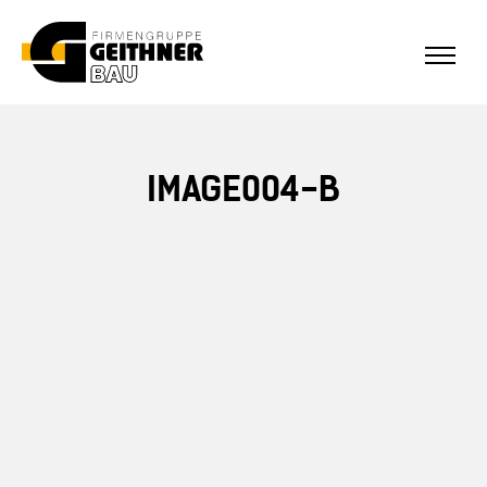
ALLE REFERENZEN
Home
IMAGE004-B
SF-Bau
Architekturbeton
Referenzen Sichtbeton
Über uns
Stellenangebote