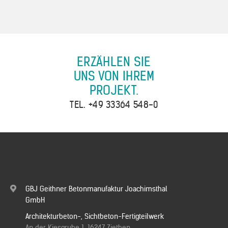
ERZÄHLEN SIE
UNS VON IHREM
PROJEKT.
TEL.
+49 33364 548-0
GBJ Geithner Betonmanufaktur Joachimsthal
GmbH
Architekturbeton-, Sichtbeton-Fertigteilwerk
An der Kiesgrube 1, 16247 Ziethen