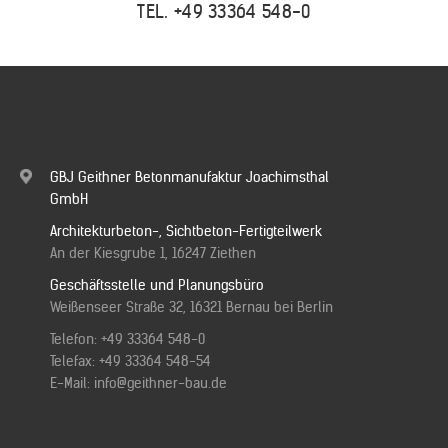
TEL.
+49 33364 548-0
GBJ Geithner Betonmanufaktur Joachimsthal
GmbH
Architekturbeton-, Sichtbeton-Fertigteilwerk
An der Kiesgrube 1, 16247 Ziethen
Geschäftsstelle und Planungsbüro
Weißenseer Straße 32, 16321 Bernau bei Berlin
Telefon:
+49 33364 548-0
Telefax: +49 33364 548-54
E-Mail:
info@geithner-bau.de