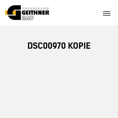
ALLE REFERENZEN
Home
DSC00970 KOPIE
SF-Bau
Architekturbeton
Referenzen Sichtbeton
Über uns
Stellenangebote