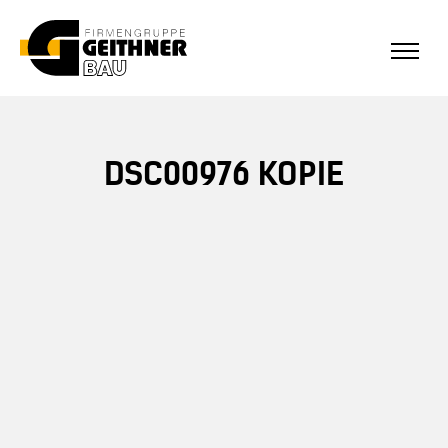
ALLE REFERENZEN
Home
DSC00976 KOPIE
SF-Bau
Architekturbeton
Referenzen Sichtbeton
Über uns
Stellenangebote