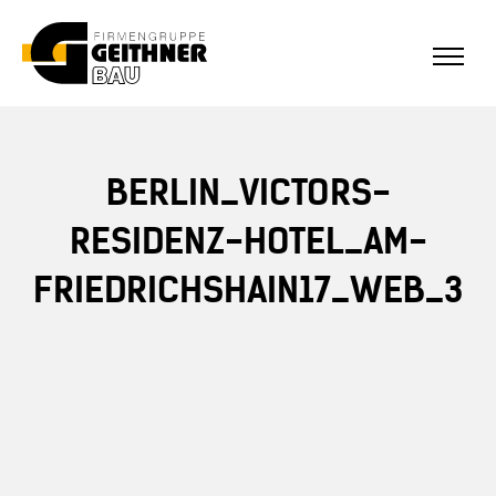
ALLE REFERENZEN
Home
BERLIN_VICTORS-
SF-Bau
RESIDENZ-HOTEL_AM-
FRIEDRICHSHAIN17_WEB_3
Architekturbeton
Referenzen Sichtbeton
Über uns
Stellenangebote