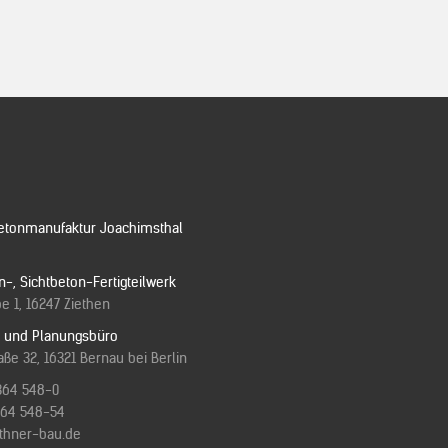
etonmanufaktur Joachimsthal
n-, Sichtbeton-Fertigteilwerk
e 1, 16247 Ziethen
e und Planungsbüro
ße 32, 16321 Bernau bei Berlin
364 548-0
3364 548-54
ithner-bau.de