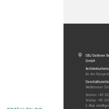
GBJ Geithner B
GmbH
Architekturbeto
An der Kiesgrub
Geschäftsstell
Weißenseer Stra
Telefon:
+49 33
Telefax: +49 3
E-Mail:
info@ge