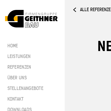
ALLE REFERENZ
Home
N
ARCHITEKTUR­
HOME
BETON
SF-Bau
LEISTUNGEN
Architekt
REFERENZEN
ÜBER UNS
Referenze
STELLENANGEBOTE
Über uns
SF-BAU
KONTAKT
Stellenan
DOWNLOADS