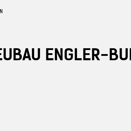
EN
EUBAU ENGLER-BUN
urbeton
n Sichtbeton
gebote