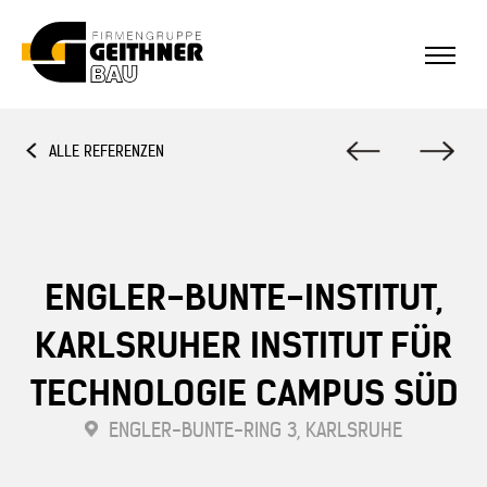
Home
ALLE REFERENZEN
SF-Bau
Architekturbeton
ENGLER-BUNTE-INSTITUT,
KARLSRUHER INSTITUT FÜR
Referenzen Sichtbeton
TECHNOLOGIE CAMPUS SÜD
Über uns
ENGLER-BUNTE-RING 3, KARLSRUHE
Stellenangebote