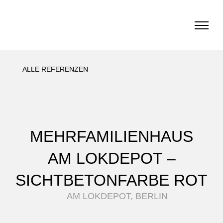
Home
ALLE REFERENZEN
SF-Bau
Architekturbeton
MEHRFAMILIENHAUS
Referenzen Sichtbeton
AM LOKDEPOT –
SICHTBETONFARBE ROT
Über uns
AM LOKDEPOT, BERLIN
Stellenangebote