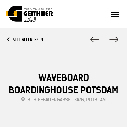
Home
ALLE REFERENZEN
SF-Bau
Architekturbeton
WAVEBOARD
BOARDINGHOUSE POTSDAM
Referenzen Sichtbeton
SCHIFFBAUERGASSE 13A/B, POTSDAM
Über uns
Stellenangebote